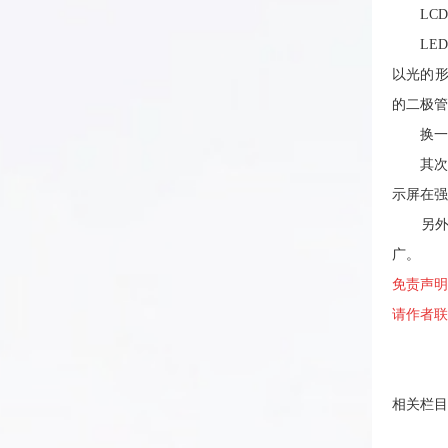
LCD
LED是
以光的形
的二极管
换一个通
其次，从
示屏在强
另外，目
广。
免责声
请作者联
相关栏目