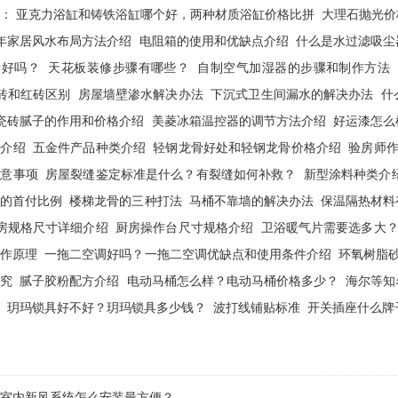
荐：
亚克力浴缸和铸铁浴缸哪个好，两种材质浴缸价格比拼
大理石抛光价
17年家居风水布局方法介绍
电阻箱的使用和优缺点介绍
什么是水过滤吸尘
量好吗？
天花板装修步骤有哪些？
自制空气加湿器的步骤和制作方法
砖和红砖区别
房屋墙壁渗水解决办法
下沉式卫生间漏水的解决办法
什
瓷砖腻子的作用和价格介绍
美菱冰箱温控器的调节方法介绍
好运漆怎么
点介绍
五金件产品种类介绍
轻钢龙骨好处和轻钢龙骨价格介绍
验房师
注意事项
房屋裂缝鉴定标准是什么？有裂缝如何补救？
新型涂料种类介
款的首付比例
楼梯龙骨的三种打法
马桶不靠墙的解决办法
保温隔热材料
房规格尺寸详细介绍
厨房操作台尺寸规格介绍
卫浴暖气片需要选多大
工作原理
一拖二空调好吗？一拖二空调优缺点和使用条件介绍
环氧树脂
讲究
腻子胶粉配方介绍
电动马桶怎么样？电动马桶价格多少？
海尔等知
玥玛锁具好不好？玥玛锁具多少钱？
波打线铺贴标准
开关插座什么牌
室内新风系统怎么安装最方便？