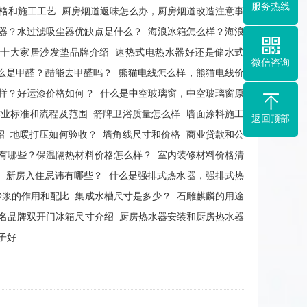
服务热线
格和施工工艺
厨房烟道返味怎么办，厨房烟道改造注意事
器？水过滤吸尘器优缺点是什么？
海浪冰箱怎么样？海浪
十大家居沙发垫品牌介绍
速热式电热水器好还是储水式
微信咨询
么是甲醛？醋能去甲醛吗？
熊猫电线怎么样，熊猫电线价
样？好运漆价格如何？
什么是中空玻璃窗，中空玻璃窗原
作业标准和流程及范围
箭牌卫浴质量怎么样
墙面涂料施工
返回顶部
绍
地暖打压如何验收？
墙角线尺寸和价格
商业贷款和公
有哪些？保温隔热材料价格怎么样？
室内装修材料价格清
？
新房入住忌讳有哪些？
什么是强排式热水器，强排式热
砂浆的作用和配比
集成水槽尺寸是多少？
石雕麒麟的用途
名品牌双开门冰箱尺寸介绍
厨房热水器安装和厨房热水器
子好