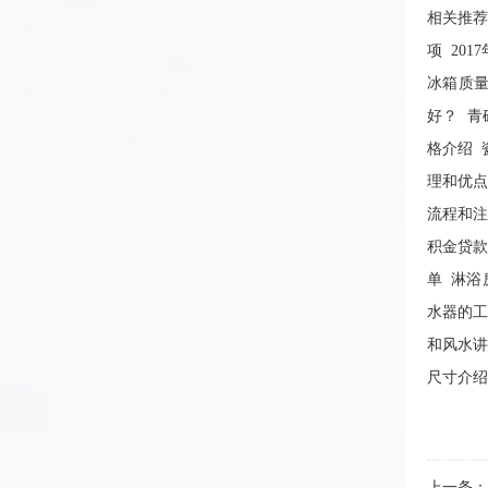
相关推
项
20
冰箱质
好？
青
格介绍
理和优
流程和
积金贷
单
淋浴
水器的
和风水
尺寸介绍
上一条：