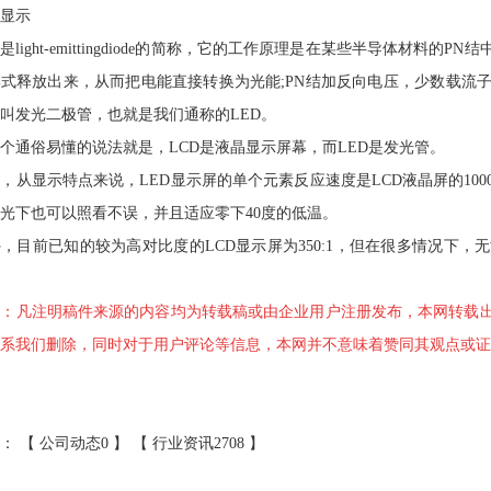
显示
light-emittingdiode的简称，它的工作原理是在某些半导体材料
式释放出来，从而把电能直接转换为光能;PN结加反向电压，少数载流
叫发光二极管，也就是我们通称的LED。
俗易懂的说法就是，LCD是液晶显示屏幕，而LED是发光管。
显示特点来说，LED显示屏的单个元素反应速度是LCD液晶屏的1000
光下也可以照看不误，并且适应零下40度的低温。
前已知的较为高对比度的LCD显示屏为350:1，但在很多情况下，
明：凡注明稿件来源的内容均为转载稿或由企业用户注册发布，本网转载
系我们删除，同时对于用户评论等信息，本网并不意味着赞同其观点或证
： 【
公司动态0
】 【
行业资讯2708
】