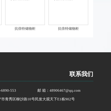
抗倍特储物柜
抗倍特储物柜
联系我们
6890-553
邮 箱：48906467@qq.com
宁市青秀区柳沙路10号民发大观天下E1栋902号