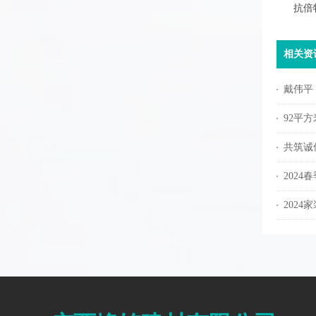
抗倍
相关资
戴伟平
92平
共筑诚信
2024
202