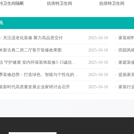
特卫生间隔断
抗倍特卫生间
抗倍特卫生间
讯
：关注适老化装修 聚力高品质交付
2025-10-10
家装材料
方米新古典二房二厅客厅装修效果图
2025-10-10
田园风
 守护健康 室内环保装饰装修3·15诚信宣言活动举办
2025-10-10
家庭装
春季装修趋势：打造绿色、智能与个性化的居住空间
2025-10-10
提振家
4家装新时代高质量发展企业家研讨会召开
2025-10-10
家装行